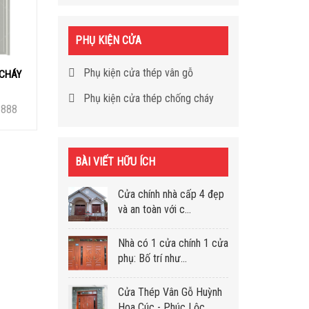
PHỤ KIỆN CỬA
Phụ kiện cửa thép vân gỗ
 CHÁY
Phụ kiện cửa thép chống cháy
8888
BÀI VIẾT HỮU ÍCH
Cửa chính nhà cấp 4 đẹp
và an toàn với c...
Nhà có 1 cửa chính 1 cửa
phụ: Bố trí như...
Cửa Thép Vân Gỗ Huỳnh
Hoa Cúc - Phúc Lộc...