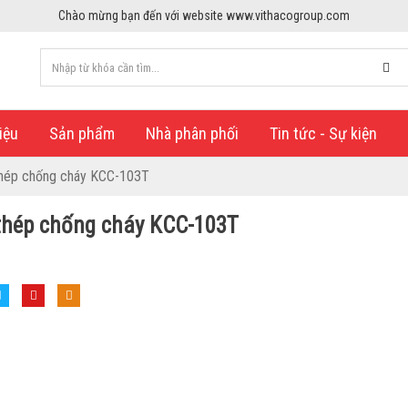
Chào mừng bạn đến với website www.vithacogroup.com
iệu
Sản phẩm
Nhà phân phối
Tin tức - Sự kiện
hép chống cháy KCC-103T
thép chống cháy KCC-103T