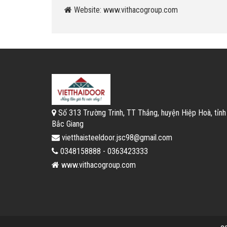
Website: www.vithacogroup.com
Số 313 Trường Trinh, TT Thắng, huyện Hiệp Hoà, tỉnh
Bắc Giang
vietthaisteeldoor.jsc98@gmail.com
0348158888 - 0363423333
www.vithacogroup.com