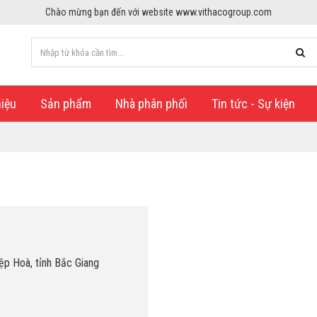
Chào mừng bạn đến với website www.vithacogroup.com
hiệu
Sản phẩm
Nhà phân phối
Tin tức - Sự kiện
ệp Hoà, tỉnh Bắc Giang