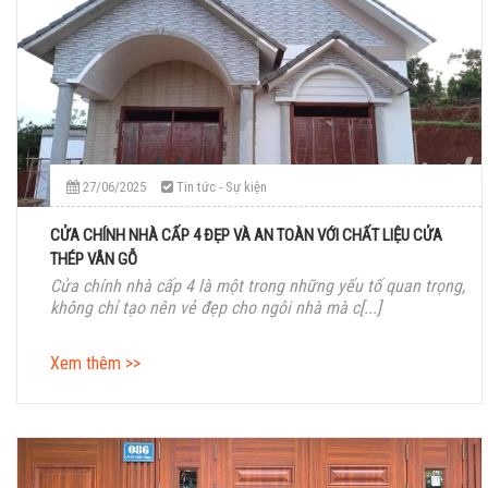
27/06/2025
Tin tức - Sự kiện
CỬA CHÍNH NHÀ CẤP 4 ĐẸP VÀ AN TOÀN VỚI CHẤT LIỆU CỬA
THÉP VÂN GỖ
Cửa chính nhà cấp 4 là một trong những yếu tố quan trọng,
không chỉ tạo nên vẻ đẹp cho ngôi nhà mà c[...]
Xem thêm >>