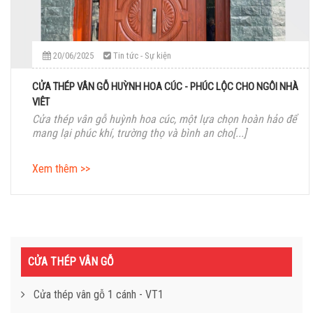
20/06/2025
Tin tức - Sự kiện
CỬA THÉP VÂN GỖ HUỲNH HOA CÚC - PHÚC LỘC CHO NGÔI NHÀ
VIỆT
Cửa thép vân gỗ huỳnh hoa cúc, một lựa chọn hoàn hảo để
mang lại phúc khí, trường thọ và bình an cho[...]
Xem thêm >>
CỬA THÉP VÂN GỖ
Cửa thép vân gỗ 1 cánh - VT1