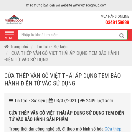
Chào mừng bạn đến với website www.vithacogroup.com
MUA HÀNG ONLINE
0348158888
MENU
Trang chủ
Tin tức - Sự kiện
CỨA THÉP VÂN GỖ VIỆT THÁI ÁP DỤNG TEM BẢO HÀNH
ĐIỆN TỬ VÀO SỬ DỤNG
CỨA THÉP VÂN GỖ VIỆT THÁI ÁP DỤNG TEM BẢO
HÀNH ĐIỆN TỬ VÀO SỬ DỤNG
Tin tức - Sự kiện |
03/07/2021 |
2439 lượt xem
CỬA THÉP VÂN GỖ VIỆT THÁI ÁP DỤNG SỬ DỤNG TEM ĐIỆN
TỬ VÀO BẢO HÀNH SẢN PHẨM
Trong thời đại công nghệ số, đi theo mô hình số hóa
Cửa thép