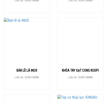
Liên hệ: 0348158888
Liên hệ: 0348158888
BẢN LỀ LÁ INOX
KHÓA TAY GẠT CONG KOSPI
Liên hệ: 0348158888
Liên hệ: 0348158888