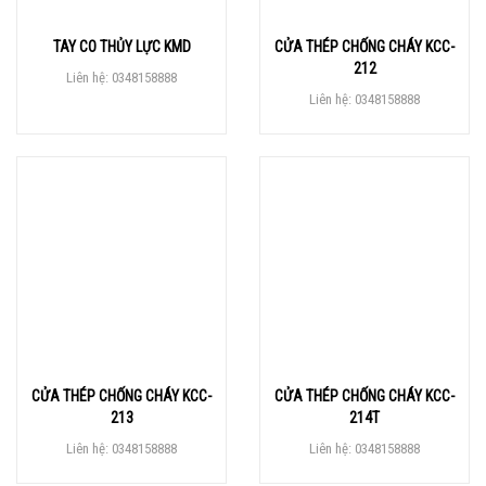
TAY CO THỦY LỰC KMD
CỬA THÉP CHỐNG CHÁY KCC-
212
Liên hệ: 0348158888
Liên hệ: 0348158888
CỬA THÉP CHỐNG CHÁY KCC-
CỬA THÉP CHỐNG CHÁY KCC-
213
214T
Liên hệ: 0348158888
Liên hệ: 0348158888