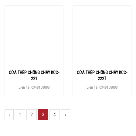
CỬA THÉP CHỐNG CHÁY KCC-
CỬA THÉP CHỐNG CHÁY KCC-
221
222T
Liên hệ: 0348158888
Liên hệ: 0348158888
‹
1
2
3
4
›