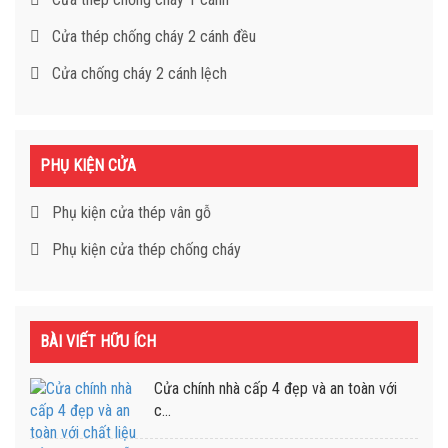
Cửa thép chống cháy 2 cánh đều
Cửa chống cháy 2 cánh lệch
PHỤ KIỆN CỬA
Phụ kiện cửa thép vân gỗ
Phụ kiện cửa thép chống cháy
BÀI VIẾT HỮU ÍCH
Cửa chính nhà cấp 4 đẹp và an toàn với
c...