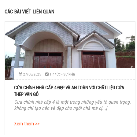
CÁC BÀI VIẾT LIÊN QUAN
27/06/2025
Tin tức - Sự kiện
CỬA CHÍNH NHÀ CẤP 4 ĐẸP VÀ AN TOÀN VỚI CHẤT LIỆU CỬA
THÉP VÂN GỖ
Cửa chính nhà cấp 4 là một trong những yếu tố quan trọng,
không chỉ tạo nên vẻ đẹp cho ngôi nhà mà c[...]
Xem thêm >>