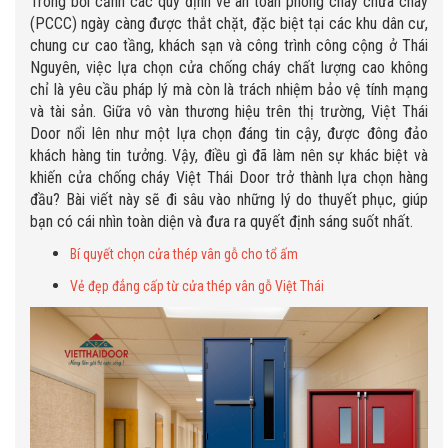
Trong bối cảnh các quy định về an toàn phòng cháy chữa cháy
(PCCC) ngày càng được thắt chặt, đặc biệt tại các khu dân cư,
chung cư cao tầng, khách sạn và công trình công cộng ở Thái
Nguyên, việc lựa chọn cửa chống cháy chất lượng cao không
chỉ là yêu cầu pháp lý mà còn là trách nhiệm bảo vệ tính mạng
và tài sản. Giữa vô vàn thương hiệu trên thị trường, Việt Thái
Door nổi lên như một lựa chọn đáng tin cậy, được đông đảo
khách hàng tin tưởng. Vậy, điều gì đã làm nên sự khác biệt và
khiến cửa chống cháy Việt Thái Door trở thành lựa chọn hàng
đầu? Bài viết này sẽ đi sâu vào những lý do thuyết phục, giúp
bạn có cái nhìn toàn diện và đưa ra quyết định sáng suốt nhất.
Bí quyết chọn cửa thép vân gỗ cho tổ ấm
Vẻ đẹp đẳng cấp từ cửa thép vân gỗ Việt Thái