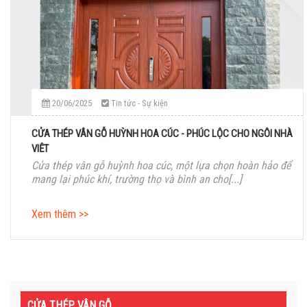
20/06/2025
Tin tức - Sự kiện
CỬA THÉP VÂN GỖ HUỲNH HOA CÚC - PHÚC LỘC CHO NGÔI NHÀ
VIỆT
Cửa thép vân gỗ huỳnh hoa cúc, một lựa chọn hoàn hảo để
mang lại phúc khí, trường thọ và bình an cho[...]
Xem thêm >>
CỬA THÉP VÂN GỖ