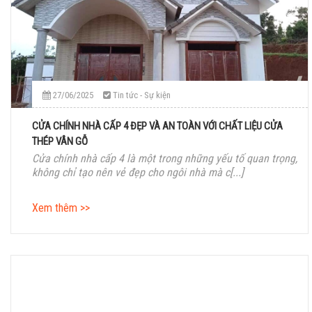
27/06/2025
Tin tức - Sự kiện
CỬA CHÍNH NHÀ CẤP 4 ĐẸP VÀ AN TOÀN VỚI CHẤT LIỆU CỬA
THÉP VÂN GỖ
Cửa chính nhà cấp 4 là một trong những yếu tố quan trọng,
không chỉ tạo nên vẻ đẹp cho ngôi nhà mà c[...]
Xem thêm >>