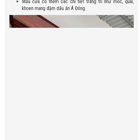
Mẫu cửa có thêm các chi tiết trang trí như móc, quai,
khoen mang đậm dấu ấn Á Đông.