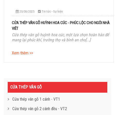
20/06/2025
Tin tức - Sự kiện
CỬA THÉP VÂN GỖ HUỲNH HOA CÚC - PHÚC LỘC CHO NGÔI NHÀ
VIỆT
Cửa thép vân gỗ huỳnh hoa cúc, một lựa chọn hoàn hảo để
mang lại phúc khí, trường thọ và bình an cho[...]
Xem thêm >>
CỬA THÉP VÂN GỖ
Cửa thép vân gỗ 1 cánh - VT1
Cửa thép vân gỗ 2 cánh đều - VT2