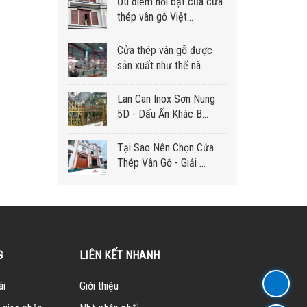
Ưu điểm nổi bật của cửa
thép vân gỗ Việt...
Cửa thép vân gỗ được
sản xuất như thế nà...
Lan Can Inox Sơn Nung
5D - Dấu Ấn Khác B...
Tại Sao Nên Chọn Cửa
Thép Vân Gỗ - Giải ...
G
LIÊN KẾT NHANH
ãi
Giới thiệu