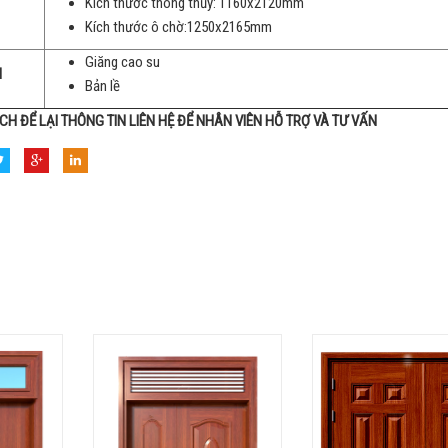
Kích thước thông thủy: 1160x2120mm
Kích thước ô chờ:1250x2165mm
Giăng cao su
N
Bản lề
CH ĐỂ LẠI THÔNG TIN LIÊN HỆ ĐỂ NHÂN VIÊN HỖ TRỢ VÀ TƯ VẤN