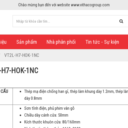
Chào mừng bạn đến với website www.vithacogroup.com
hiệu
Sản phẩm
Nhà phân phối
Tin tức - Sự kiện
VT2L-H7-HOK-1NC
-H7-HOK-1NC
U CẨU
Thép mạ điện chống han gỉ, thép làm khung dày 1.2mm, thép l
dày 0.8mm
Sơn tĩnh điện, phủ phim vân gỗ
Chiều dày cánh cửa: 50mm
Kích thước khuôn cửa: 80/160mm