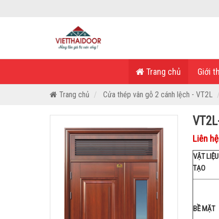
Trang chủ
Giới t
Trang chủ
Cửa thép vân gỗ 2 cánh lệch - VT2L
VT2L
Liên hệ
VẬT LIỆ
TẠO
BỀ MẶT