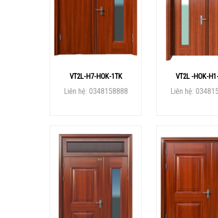
VT2L-H7-HOK-1TK
VT2L -HOK-H1
Liên hệ: 0348158888
Liên hệ: 03481