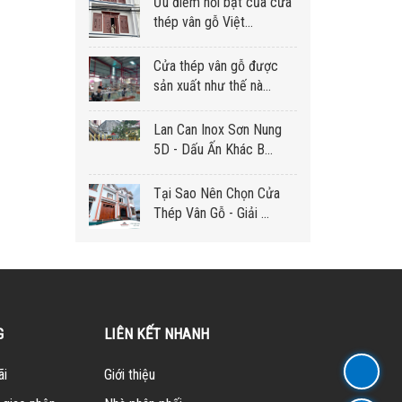
Ưu điểm nổi bật của cửa
thép vân gỗ Việt...
Cửa thép vân gỗ được
sản xuất như thế nà...
Lan Can Inox Sơn Nung
5D - Dấu Ấn Khác B...
Tại Sao Nên Chọn Cửa
Thép Vân Gỗ - Giải ...
G
LIÊN KẾT NHANH
ãi
Giới thiệu