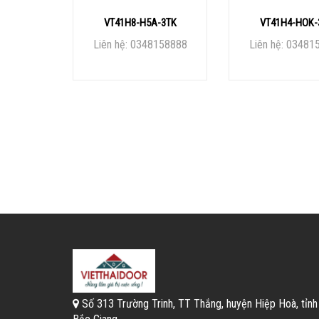
VT41H8-H5A-3TK
VT41H4-HOK-
Liên hệ: 0348158888
Liên hệ: 03481
Số 313 Trường Trinh, TT Thắng, huyện Hiệp Hoà, tỉnh