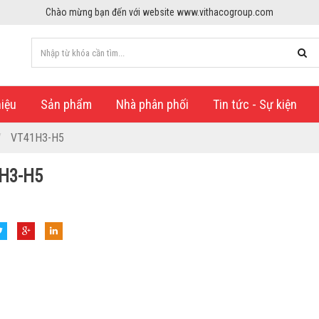
Chào mừng bạn đến với website www.vithacogroup.com
hiệu
Sản phẩm
Nhà phân phối
Tin tức - Sự kiện
VT41H3-H5
H3-H5