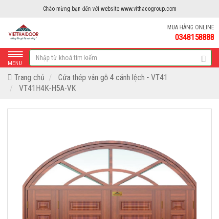
Chào mừng bạn đến với website www.vithacogroup.com
MUA HÀNG ONLINE
0348158888
MENU
Trang chủ
Cửa thép vân gỗ 4 cánh lệch - VT41
VT41H4K-H5A-VK