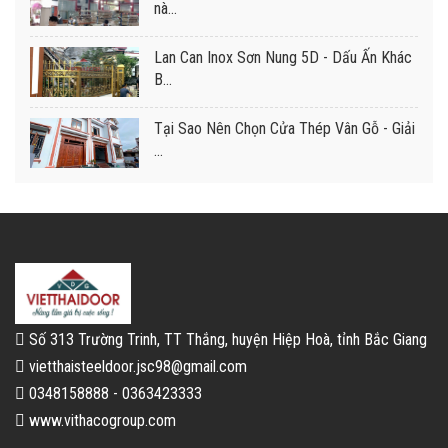
nà...
Lan Can Inox Sơn Nung 5D - Dấu Ấn Khác
B...
Tại Sao Nên Chọn Cửa Thép Vân Gỗ - Giải
...
Số 313 Trường Trinh, TT Thắng, huyện Hiệp Hoà, tỉnh Bắc Giang
vietthaisteeldoor.jsc98@gmail.com
0348158888 - 0363423333
www.vithacogroup.com