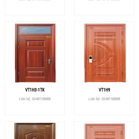
VT1H3-1TK
VT1H9
Liên hệ: 0348158888
Liên hệ: 0348158888