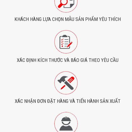
KHÁCH HÀNG LỰA CHỌN MẪU SẢN PHẨM YÊU THÍCH
XÁC ĐỊNH KÍCH THƯỚC VÀ BÁO GIÁ THEO YÊU CẦU
XÁC NHẬN ĐƠN ĐẶT HÀNG VÀ TIẾN HÀNH SẢN XUẤT