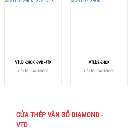
VTLD -2HOK -3VK -4TK
VTLD2-2HOK
Liên hệ: 0348158888
Liên hệ: 0348158888
CỬA THÉP VÂN GỖ DIAMOND -
VTD