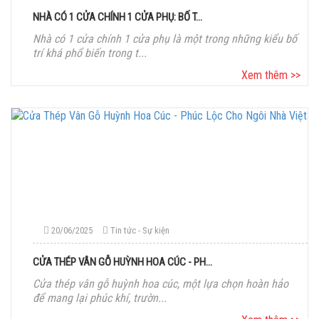
NHÀ CÓ 1 CỬA CHÍNH 1 CỬA PHỤ: BỐ T...
Nhà có 1 cửa chính 1 cửa phụ là một trong những kiểu bố
trí khá phổ biến trong t...
Xem thêm >>
20/06/2025
Tin tức - Sự kiện
CỬA THÉP VÂN GỖ HUỲNH HOA CÚC - PH...
Cửa thép vân gỗ huỳnh hoa cúc, một lựa chọn hoàn hảo
để mang lại phúc khí, trườn...