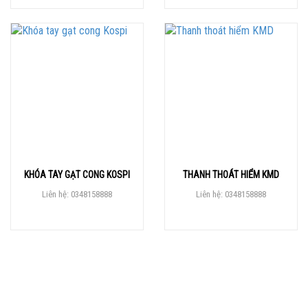
KHÓA TAY GẠT CONG KOSPI
THANH THOÁT HIỂM KMD
Liên hệ: 0348158888
Liên hệ: 0348158888