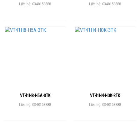
Liên hệ: 0348158888
Liên hệ: 0348158888
VT41H8-H5A-3TK
VT41H4-HOK-3TK
Liên hệ: 0348158888
Liên hệ: 0348158888