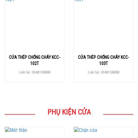
CỬA THÉP CHỐNG CHÁY KCC-
CỬA THÉP CHỐNG CHÁY KCC-
102T
103T
Liên hệ: 0348158888
Liên hệ: 0348158888
PHỤ KIỆN CỬA