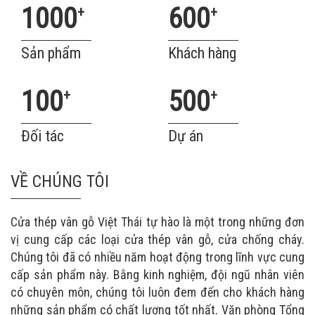
1000
600
+
+
Sản phẩm
Khách hàng
100
500
+
+
Đối tác
Dự án
VỀ CHÚNG TÔI
Cửa thép vân gỗ Việt Thái tự hào là một trong những đơn
vị cung cấp các loại cửa thép vân gỗ, cửa chống cháy.
Chúng tôi đã có nhiều năm hoạt động trong lĩnh vực cung
cấp sản phẩm này. Bằng kinh nghiệm, đội ngũ nhân viên
có chuyên môn, chúng tôi luôn đem đến cho khách hàng
những sản phẩm có chất lượng tốt nhất. Văn phòng Tổng