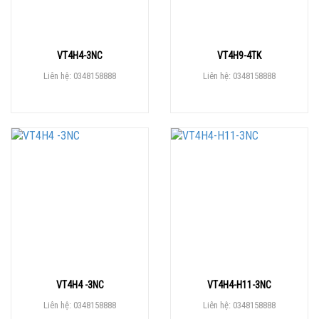
VT4H4-3NC
VT4H9-4TK
Liên hệ: 0348158888
Liên hệ: 0348158888
VT4H4 -3NC
VT4H4-H11-3NC
Liên hệ: 0348158888
Liên hệ: 0348158888