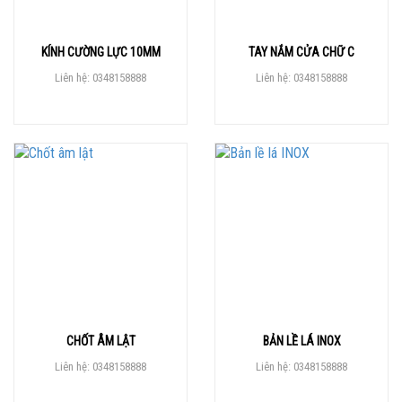
KÍNH CƯỜNG LỰC 10MM
TAY NẮM CỬA CHỮ C
Liên hệ: 0348158888
Liên hệ: 0348158888
CHỐT ÂM LẬT
BẢN LỀ LÁ INOX
Liên hệ: 0348158888
Liên hệ: 0348158888