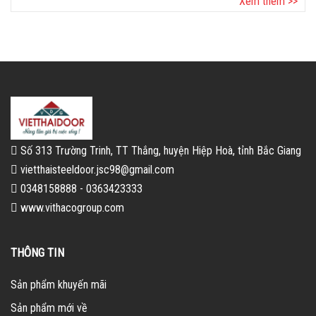
Xem thêm >>
Số 313 Trường Trinh, TT Thắng, huyện Hiệp Hoà, tỉnh Bắc Giang
vietthaisteeldoor.jsc98@gmail.com
0348158888 - 0363423333
www.vithacogroup.com
THÔNG TIN
Sản phẩm khuyến mãi
Sản phẩm mới về