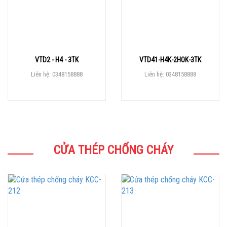
VTD2 - H4 - 3TK
VTD41-H4K-2HOK-3TK
Liên hệ: 0348158888
Liên hệ: 0348158888
CỬA THÉP CHỐNG CHÁY